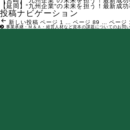
【宮崎】“九州企業”の未来を担う！最新成
【延岡】“九州企業”の未来を担う！最新成
投稿ナビゲーション
新しい
投稿
ページ 1
…
ページ 89
…
ページ 
事業承継・Ｍ＆Ａ・経営人材など
資本の課題についての
お問