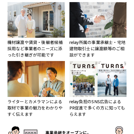
機材譲渡や賃貸・後継者候補
relay所属の事業承継士・宅地
採用など
事業者のニーズに添
建物取引士に
譲渡額等のご相
った引き継ぎが可能です
談ができます
ライターとカメラマンによる
relay負担のSNS広告による
取材で
事業の魅力をわかりや
PR促進で多くの方に知っても
すく伝えます
らえます