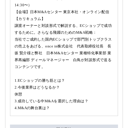
14:30〜）
【会場】日本M&Aセンター 東京本社・オンライン配信
【カリキュラム】
譲渡オーナーと対談形式で解説する、ECショップで成功
するために。さらなる飛躍のためのM&A戦略：
当社でご成約した国内ECショップで部門別トップクラス
の売上をあげる、once in株式会社 代表取締役社長 長
坂 賢介様と弊社 日本M&Aセンター 業種特化事業部 業
界再編部 ディールマネージャー 白鳥が対談形式で送る
コンテンツです。
1.ECショップの勝ち筋とは？
2.今後業界はどうなるか？
休憩
3.成功している中M&Aを選択した理由は？
4.M&Aの舞台裏は？