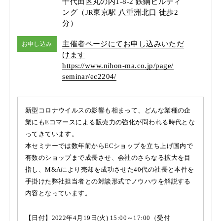
千代田区丸の内1-8-2 鉄鋼ビルディ
ング（JR東京駅 八重洲北口 徒歩2
分）
主催者ページにてお申し込みいただ
お申し込み
けます
https:/
/
www.nihon-ma.co.jp/
page/
seminar/
ec2204/
新型コロナウイルスの影響も相まって、どんな業種の企
業にもEコマースによる販売力の強化が問われる時代とな
ってきています。
本セミナーでは数年前からECショップを立ち上げ国内で
有数のショップまで成長させ、会社のさらなる拡大を目
指し、M&Aにより売却を成功させた40代の社長と本件を
手掛けた弊社担当者との対談形式でノウハウを解説する
内容となっています。
【日付】2022年4月19日(火) 15:00～17:00（受付