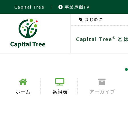
Capital Tree
｜
事業承継TV
はじめに
®
Capital Tree
と
ホーム
番組表
アーカイブ