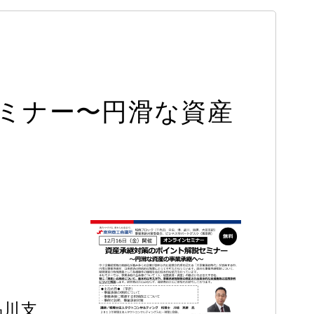
ミナー〜円滑な資産
南）
品川支