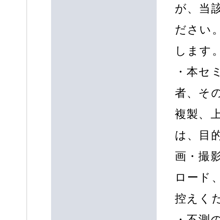
が、当
ださい
します。
・本セ
者、そ
複製、
は、目
画・撮
ロード
控えく
・不測