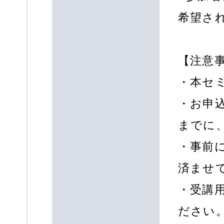
希望さ
【注意
・本セミ
・お申
までに
・事前に 
済ませ
・受講
ださい