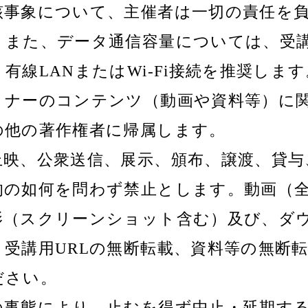
該事象について、主催者は一切の責任を
。また、データ通信容量については、受
有線LANまたはWi-Fi接続を推奨します
ミナーのコンテンツ（動画や資料等）に
の他の著作権者に帰属します。
上映、公衆送信、展示、頒布、譲渡、貸与
的の如何を問わず禁止とします。動画（
影（スクリーンショット含む）及び、ダウ
、受講用URLの無断転載、資料等の無断
ださい。
の事態により、止むを得ず中止・延期す