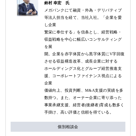
鈴村 幸宏 氏
メガバンクにて融資・外為・デリバティブ
等法人担当を経て、当社入社。「企業を愛
し企業
繁栄に奉仕する」を信条とし、経営戦略・
収益戦略を中心に幅広いコンサルティング
を展
開。企業を赤字体質から黒字体質にV字回復
させる収益構造改革、成長企業に対する
ホールディングス化とグループ経営推進支
援、コーポレートファイナンス視点による
企業
価値向上、投資判断、M&A支援の実績を多
数持つ。また、オーナー企業に寄り添った
事業承継支援、経営者(後継者)育成も数多く
手掛け、高い評価と信頼を得ている。
個別相談会