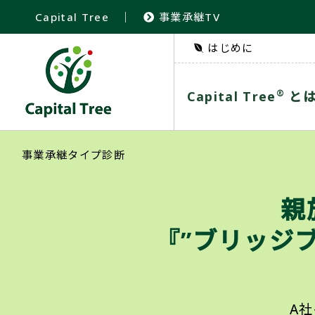
Capital Tree
｜
事業承継TV
はじめに
®
Capital Tree
と
事業承継タイプ診断
親
『”ブリッジ
A