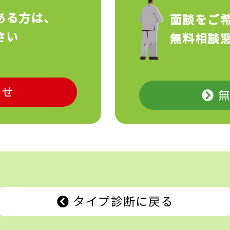
ある方は、
面談をご
さい
無料相談
わせ
無
タイプ診断に戻る