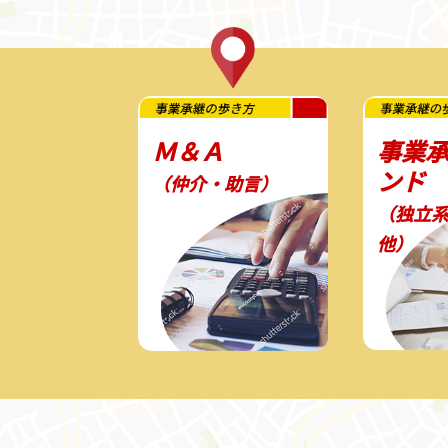
Ｍ＆Ａ
事業
ンド
（仲介・助言）
（独立
他）