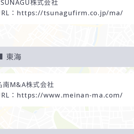
TSUNAGU株式会社
URL：
https://tsunagufirm.co.jp/ma/
東海
名南M&A株式会社
URL：
https://www.meinan-ma.com/