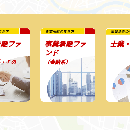
承継ファ
事業承継ファ
士業
ンド
系・その
（金融系）