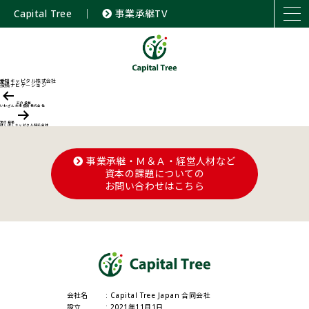
Capital Tree
｜
事業承継TV
愛知キャピタル株式会社
投稿ナビゲーション
前の投稿
いわぎん未来投資株式会社
次の投稿
ほくほくキャピタル株式会社
事業承継・Ｍ＆Ａ・経営人材など
資本の課題についての
お問い合わせはこちら
会社名
Capital Tree Japan 合同会社
設立
2021年11月1日