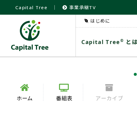
Capital Tree
｜
事業承継TV
はじめに
®
Capital Tree
と
ホーム
番組表
アーカイブ