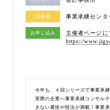
事業承継センタ
主催者
主催者ページに
お申し込み
https:/
/
www.jigyo
今年も、４回シリーズで事業承継
実際の企業へ事業承継コンサルテ
きない裏技や技法が満載！事業承