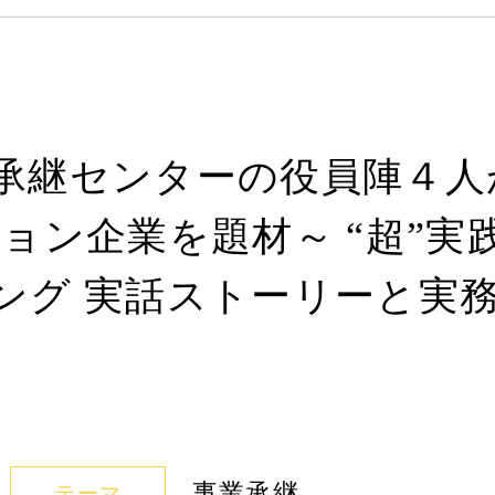
承継センターの役員陣４人
ョン企業を題材～ “超”実
ング 実話ストーリーと実
事業承継
テーマ