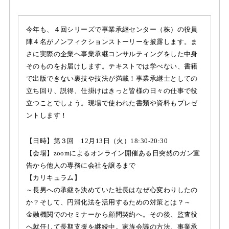
今年も、４回シリーズで事業承継センター（株）の役員
陣４名がノンフィクションストーリーを披露します。ま
さに実際の企業へ事業承継コンサルティングをした中身
そのものをお届けします。テキストでは学べない、書籍
で出版できない裏技や技法が満載！事業承継士としての
立ち回り、説得、仕掛けはきっと皆様の日々の仕事で役
立つことでしょう。現場で使われた書類や資料もプレゼ
ントします！
【日時】第３回 12月13日（火）18:30-20:30
【会場】zoomによるオンライン開催ある日突然のガン宣
告から他人の専務に会社を譲るまで
【カリキュラム】
～長男への承継を決めていた社長はなぜ心変わりしたの
か？そして、円滑化法を活用するための対策とは？～
金融機関でのセミナーから顧問契約へ。その後、監査役
へ就任して長期支援を継続中。家族会議の方法、事業承