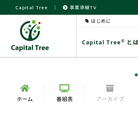
Capital Tree
｜
事業承継TV
はじめに
®
Capital Tree
と
ホーム
番組表
アーカイブ