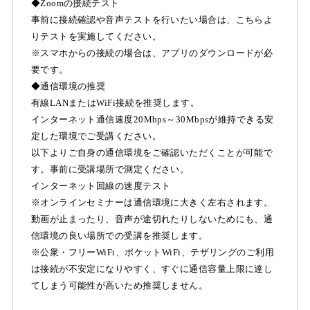
◆Zoomの接続テスト
事前に接続確認や音声テストを行いたい場合は、こちらよ
りテストを実施してください。
※スマホからの接続の場合は、アプリのダウンロードが必
要です。
◆通信環境の推奨
有線LANまたはWiFi接続を推奨します。
インターネット通信速度20Mbps～30Mbpsが維持できる安
定した環境でご受講ください。
以下よりご自身の通信環境をご確認いただくことが可能で
す。事前に受講場所で測定ください。
インターネット回線の速度テスト
※オンラインセミナーは通信環境に大きく左右されます。
動画が止まったり、音声が途切れたりしないためにも、通
信環境の良い場所での受講を推奨します。
※公衆・フリーWiFi、ポケットWiFi、テザリングのご利用
は接続が不安定になりやすく、すぐに通信容量上限に達し
てしまう可能性が高いため推奨しません。