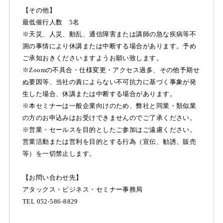
【その他】
最低催行人数 5名
※天災、人災、動乱、通信障害または講師の急な疾病等不
測の事情により休講または中断する場合があります。予め
ご承知おきくださいますようお願い致します。
※Zoomの不具合・仕様変更・アクセス過多、その他予期せ
ぬ要因等、当社の責によらない不可抗力に基づく事象が発
生した場合、休講または中断する場合があります。
※本セミナーは一般企業向けのため、弊社と同業・類似業
の方のお申込みはお受けできませんのでご了承ください。
※営業・セールスを目的としたご参加はご遠慮ください。
営業活動または営利を目的とする行為（宣伝、勧誘、販売
等）を一切禁止します。
【お問い合わせ先】
アタックス・ビジネス・セミナー事務局
TEL 052-586-8829