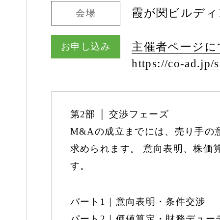
霞が関ビルディン
会場
主催者ページに
お申し込み
https:/
/
co-ad.jp/
s
第2部 │ 交渉フェーズ
M&Aの成立までには、売り手の
求められます。 意向表明、株価
す。
パート1｜意向表明・条件交渉
パート2｜価値算定・財務デュー