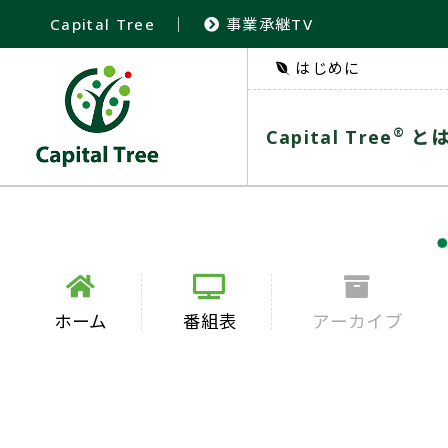
Capital Tree
｜
事業承継TV
はじめに
®
Capital Tree
と
ホーム
番組表
アーカイブ