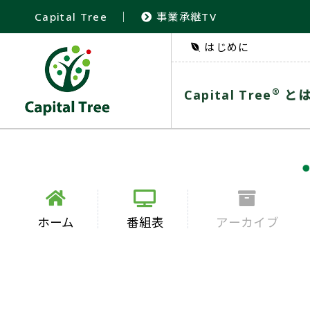
Capital Tree
｜
事業承継TV
はじめに
®
Capital Tree
と
ホーム
番組表
アーカイブ