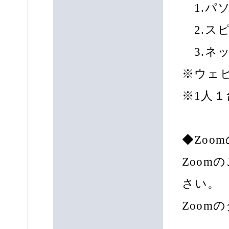
1.パ
2.ス
3.ネ
※ウェ
※1人
◆Zoo
Zoom
さい。
Zoom