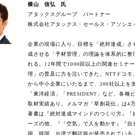
横山 信弘 氏
アタックスグループ パートナー
株式会社アタックス・セールス・アソシエ
企業の現場に入り、目標を「絶対達成」さ
成させる「予材管理」の理論を体系的に整
れる。12年間で1000回以上の関連セミ
理」の普及に力を注いできた。NTTドコ
から中小企業にいたるまで、200社以上を
「東洋経済」「PRESIDENT」など、各
取材実績あり。メルマガ「草創花伝」は4
著書は『絶対達成マインドのつくり方』『
ーズの他、『「空気」で人を動かす』『自
国、韓国、台湾で翻訳版が発売されている