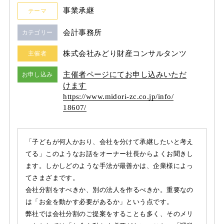
事業承継
テーマ
会計事務所
カテゴリー
株式会社みどり財産コンサルタンツ
主催者
主催者ページにてお申し込みいただ
お申し込み
けます
https:/
/
www.midori-zc.co.jp/
info/
18607/
「子どもが何人かおり、会社を分けて承継したいと考え
てる」このようなお話をオーナー社長からよくお聞きし
ます。しかしどのような手法が最善かは、企業様によっ
てさまざまです。
会社分割をすべきか、別の法人を作るべきか。重要なの
は「お金を動かす必要があるか」という点です。
弊社では会社分割のご提案をすることも多く、そのメリ