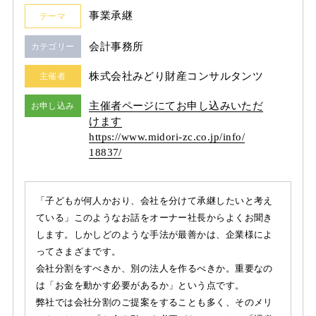
事業承継
テーマ
会計事務所
カテゴリー
株式会社みどり財産コンサルタンツ
主催者
主催者ページにてお申し込みいただ
お申し込み
けます
https:/
/
www.midori-zc.co.jp/
info/
18837/
「子どもが何人かおり、会社を分けて承継したいと考え
ている」このようなお話をオーナー社長からよくお聞き
します。しかしどのような手法が最善かは、企業様によ
ってさまざまです。
会社分割をすべきか、別の法人を作るべきか。重要なの
は「お金を動かす必要があるか」という点です。
弊社では会社分割のご提案をすることも多く、そのメリ