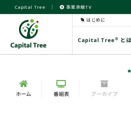
Capital Tree
｜
事業承継TV
はじめに
®
Capital Tree
と
ホーム
番組表
アーカイブ