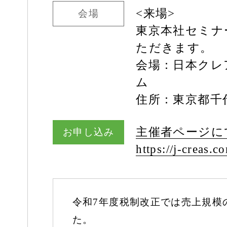
<来場>
会場
東京本社セミナ
ただきます。
会場：日本クレ
ム
住所：東京都千代
主催者ページに
お申し込み
https:/
/
j-creas.c
令和7年度税制改正では売上規模
た。