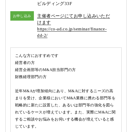
ビルディング33F
主催者ページにてお申し込みいただ
お申し込み
けます
https:/
/
co-ad.co.jp/
seminar/
finance-
dd-2/
こんな方におすすめです
経営者の方
経営企画部等のM&A担当部門の方
財務経理部門の方
近年M&Aが増加傾向にあり、M&Aに対するニーズの高
まりを受け、企業様においてM&A業務に携わる部門等を
戦略的に新たに設置した、あるいは部門等の強化を図ら
れているケースが増えています。また、実際にM&Aに関
するご相談やお悩みをお伺いする機会が増えていると感
じています。