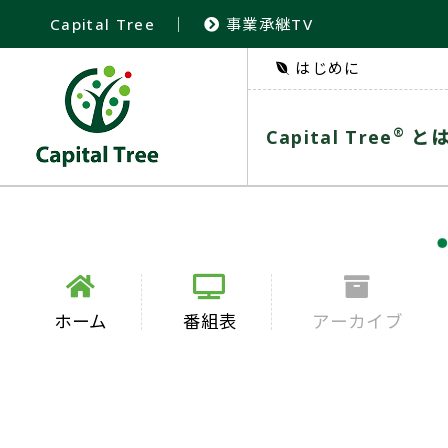
Capital Tree
｜
事業承継TV
はじめに
®
Capital Tree
と
ホーム
番組表
アーカイブ