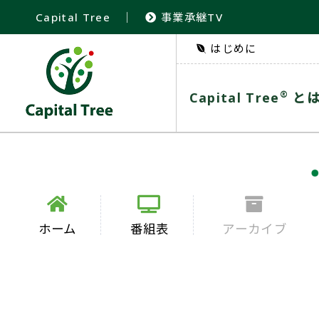
Capital Tree
｜
事業承継TV
はじめに
®
Capital Tree
と
ホーム
番組表
アーカイブ