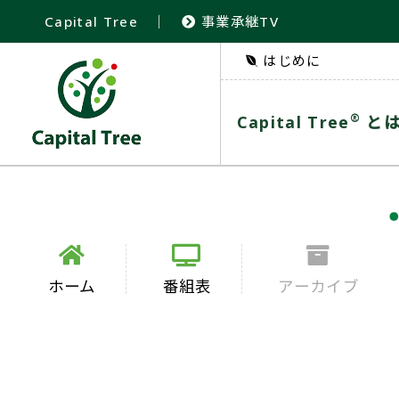
Capital Tree
｜
事業承継TV
はじめに
®
Capital Tree
と
ホーム
番組表
アーカイブ