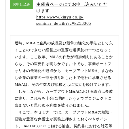
主催者ページにてお申し込みいただ
お申し込み
けます
https:/
/
www.kinyu.co.jp/
seminar_detail/
?sc=k253005
近時、M&Aは企業の成長及び競争力強化の手法として欠
くことのできない経営上の重要な選択肢の一つとなって
います。ここ数年、M&Aの件数が増加傾向にあることか
らも、その重要性は明らかです。中でも、事業ポートフ
ォリオの最適化の観点から、カーブアウトM&A、すなわ
ち企業の事業の一部を切り出した上で他社に承継させる
M&Aは、その件数及び規模ともに拡大を続けています。
しかしながら、カーブアウトM&Aにおける論点は多岐
に渡り、これらを十分に理解したうえでプロジェクトに
臨まないと思わぬ不利益を被りかねません。
そこで、本セミナーでは、カーブアウトM&Aの知識・
経験が豊富な弁護士が実務上押さえておくべきポイン
ト、Due Diligenceにおける論点、契約書における対応等