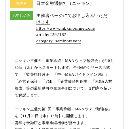
日本金融通信社（ニッキン）
主催者
主催者ページにてお申し込みいただ
お申し込み
けます
https:/
/
www.nikkinonline.com/
article/
229216?
category=seminorevent
ニッキン主催の「事業承継・M&A ウェブ勉強会」が10月
30日（水）からスタートします。全4回のシリーズ形式
で、「監督指針改正」「中小M&Aガイドライン改訂」
「経営者保証」「PMI」「企業価値担保権」「M&A人材
養成」等の最新動向や先進事例について、専門家を招い
て解説します。
ニッキン主催の第3回「事業承継・M&A ウェブ勉強会」
を【11月20日（水）13時】に開催します。
講師は金融庁と事業承継機構が務めます。