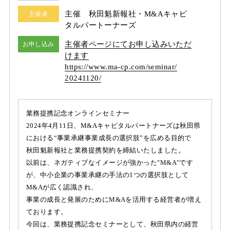
主催 秋田魁新報社・M&Aキャピ
主催者
タルパートーナーズ
主催者ページにてお申し込みいただ
お申し込み
けます
https:/
/
www.ma-cp.com/
seminar/
20241120/
業務提携記念オンラインセミナー
2024年4月11日、M&Aキャピタルパートナーズは秋田県
における“事業承継事業成長の選択肢”を広める目的で
秋田魁新報社と業務提携契約を締結いたしました。
以前は、ネガティブなイメージが強かった"M&A"です
が、中小企業の事業承継の手法の1つの選択肢として
M&Aが広く認識され、
事業の成長と発展のためにM&Aを活用する経営者が増え
ております。
今回は、業務提携記念セミナーとして、秋田県内の経営