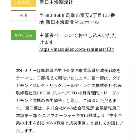
新日本海新聞社
主催者
〒680-8688 鳥取市富安2丁目137番
会場
地 新日本海新聞社5Fホール
主催者ページにてお申し込みいただ
お申し込み
けます
https:/
/
masouken.com/
seminars/
134
本セミナーは鳥取県の中小企業の事業承継や成長戦略を
テーマに、二部構成で開催いたします。第一部は、ダイ
ヤモンドエレクトリックホールディングス株式会社 代表
取締役社長CEO 兼 グループCEO 小野有理氏より「ダイ
ヤモンド電機の再生物語」と題し、ご講演いただきま
す。 第二部は、株式会社M&A総合研究所 企業情報第⼆
本部第⼀部 シニアマネージャーの青山雄城より「中小企
業の未来を創る M&A戦略と成功事例」と題してお話しい
たします。