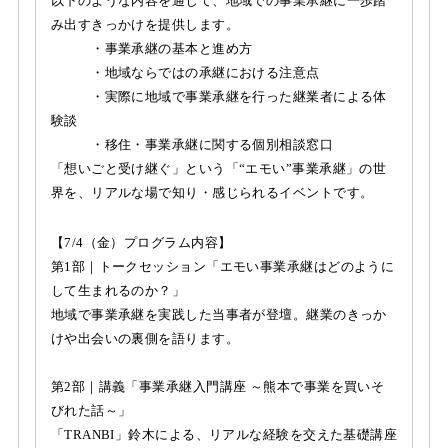
以下のような内容を通じて、地域での事業承継に一歩踏
み出すきっかけを提供します。
・事業承継の基本と進め方
・地域ならではの承継における注意点
・実際に地域で事業承継を行った継業者による体
験談
・移住・事業承継に関する個別相談窓口
「想いごと受け継ぐ」という「“エモい”事業承継」の世
界を、リアルな場で知り・感じられるイベントです。
【7/4（金）プログラム内容】
第1部｜トークセッション「エモい事業承継はどのように
して生まれるのか？」
地域で事業承継を実践した当事者が登壇。継業のきっか
けや出会いの裏側を語ります。
第2部｜講義「事業承継入門講座 ～熊本で事業を買いそ
びれた話～」
「TRANBI」鈴木による、リアルな経験を交えた基礎講座