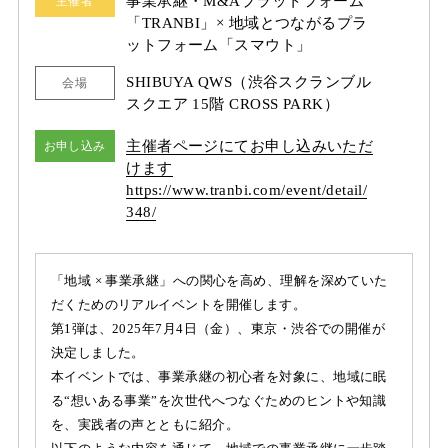
事業承継・M&Aプラットフォーム
主催者
「TRANBI」× 地域とつながるプラ
ットフォーム「スマウト」
SHIBUYA QWS（渋谷スクランブル
会場
スクエア 15階 CROSS PARK）
主催者ページにてお申し込みいただ
お申し込み
けます
https:/
/
www.tranbi.com/
event/
detail/
348/
「地域 × 事業承継」への関心を高め、理解を深めていた
だくためのリアルイベントを開催します。
第1弾は、2025年7月4日（金）、東京・渋谷での開催が
決定しました。
本イベントでは、事業承継の初心者を対象に、地域に眠
る“想いある事業”を次世代へつなぐためのヒントや知識
を、実践者の声とともに紹介。