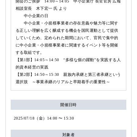
開会のご挨拶 14:00～14:05 中小企業庁 長官官房 広報
相談室長 木下宏一 氏 より
中小企業の日
中小企業・小規模事業者の存在意義や魅力等に関す
る正しい理解を広く醸成する機会を国民運動として提供
していくため、定められた期間において、官民で集中的
に中小企業・小規模事業者に関連するイベント等を開催
する取組です。
【第1部】14:05～14:50 “多様な個の躍動”を実践する人
的資本経営の実践
【第2部】14:50～15:30 親族内承継と第三者承継という
選択肢 ～事業承継のリアルと早期着手の重要性～
開催日時
2025/07/18（金）14:00 〜 15:30
対象者