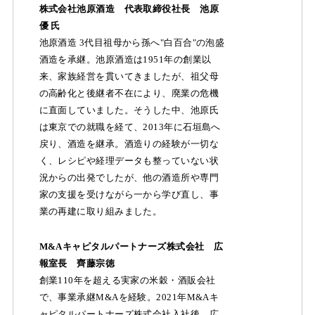
株式会社池原酒造 代表取締役社長 池原
優 氏
池原酒造 3代目祖母から孫へ"白百合"の泡盛
酒造を承継。池原酒造は1951年の創業以
来、家族経営を貫いてきましたが、祖父母
の高齢化と後継者不在により、廃業の危機
に直面していました。そうした中、池原氏
は東京での就職を経て、2013年に石垣島へ
戻り、酒造を継承。酒造りの経験が一切な
く、レシピや経理データも整っていない状
況からの出発でしたが、他の酒造所や専門
家の支援を受けながら一から学び直し、事
業の再建に取り組みました。
M&Aキャピタルパートナーズ株式会社 広
報室長 齊藤宗徳
創業110年を超える実家の米穀・酒販会社
で、事業承継M&Aを経験。2021年M&Aキ
ャピタルパートナーズ株式会社入社後、広