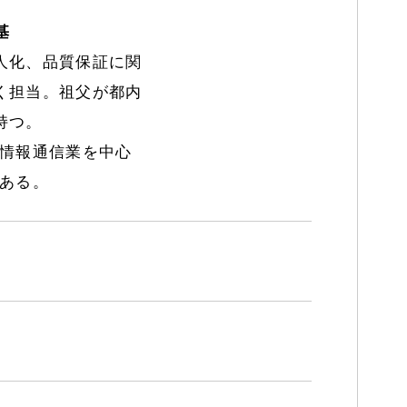
基
人化、品質保証に関
く担当。祖父が都内
持つ。
、情報通信業を中心
がある。