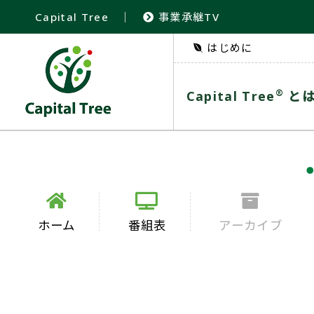
Capital Tree
｜
事業承継TV
はじめに
®
Capital Tree
と
ホーム
番組表
アーカイブ