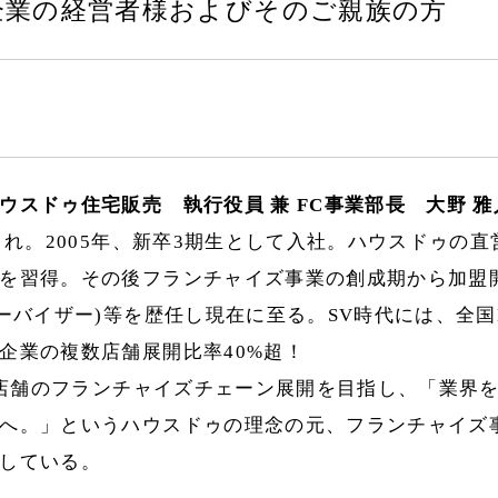
企業の経営者様およびそのご親族の方
ウスドゥ住宅販売 執行役員 兼 FC事業部長 大野 雅
生まれ。2005年、新卒3期生として入社。ハウスドゥの
を習得。その後フランチャイズ事業の創成期から加盟
パーバイザー)等を歴任し現在に至る。SV時代には、全国N
企業の複数店舗展開比率40%超！
00店舗のフランチャイズチェーン展開を目指し、「業界
へ。」というハウスドゥの理念の元、フランチャイズ
している。