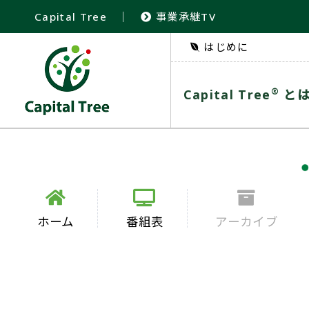
Capital Tree
｜
事業承継TV
はじめに
®
Capital Tree
と
ホーム
番組表
アーカイブ