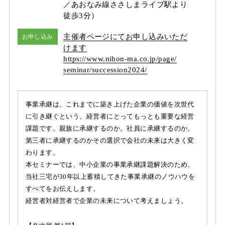
／あおなみ線ささしまライブ駅より
徒歩3分）
主催者ページにてお申し込みいただ
お申し込み
けます
https:/
/
www.nihon-ma.co.jp/
page/
seminar/
succession2024/
事業承継は、これまでに築き上げた企業の価値を次世代
に引き継ぐという、経営者にとってもっとも重要な経営
課題です。親族に承継するのか。社員に承継するのか。
第三者に承継するのかその選択で会社の未来は大きく変
わります。
本セミナーでは、中小企業の事業承継課題解決のため、
当社三宅が30年以上蓄積してきた事業承継のノウハウを
すべてをお伝えします。
経営者対経営者で企業の未来について考えましょう。