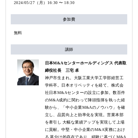
2024/05/27（月）16:30 〜 18:30
参加費
無料
講師
日本M&Aセンターホールディングス 代表取
締役社長 三宅 卓
神戸市生まれ。大阪工業大学工学部経営工
学科卒。日本オリベッティを経て、株式会
社日本M&Aセンターの設立に参加。数百件
のM&A成約に関わって陣頭指揮を執った経
験から、「中小企業M&Aのノウハウ」を確
立し、品質向上と効率化を実現。営業本部
を牽引し 大幅な業績アップを実現して上場
に貢献。中堅・中小企業のM&A実務におけ
る 草分け的存在であり、経験に基づくM&A