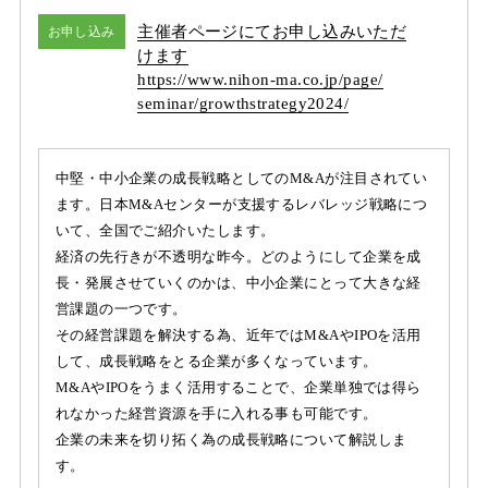
主催者ページにてお申し込みいただ
お申し込み
けます
https:/
/
www.nihon-ma.co.jp/
page/
seminar/
growthstrategy2024/
中堅・中小企業の成長戦略としてのM&Aが注目されてい
ます。日本M&Aセンターが支援するレバレッジ戦略につ
いて、全国でご紹介いたします。
経済の先行きが不透明な昨今。どのようにして企業を成
長・発展させていくのかは、中小企業にとって大きな経
営課題の一つです。
その経営課題を解決する為、近年ではM&AやIPOを活用
して、成長戦略をとる企業が多くなっています。
M&AやIPOをうまく活用することで、企業単独では得ら
れなかった経営資源を手に入れる事も可能です。
企業の未来を切り拓く為の成長戦略について解説しま
す。