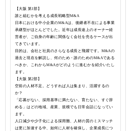
【大阪 第1部】
誰と組むかを考える成長戦略型M&A
日本における中小企業のM&Aは、後継者不在による事業
承継型がほとんどでした。近年は成長途上のオーナー経
営者が、ご自身の年齢に関係なく会社を売るケースが出
てきています。
目的は、会社と社員のさらなる成長と飛躍です。M&Aの
過去と現在を解説し、何のため・誰のためのM&Aである
べきか、これからM&Aがどのように進むかを紹介いたし
ます。
【大阪 第2部】
空前の人材不足。どうすれば人は集まり、活躍するの
か？
「応募がない、採用基準に満たない、育たない、すぐ辞
める」はどの地域、産業、規模でも日常会話になってい
ます。
人口減少や少子化による採用難、人材の質のミスマッチ
は更に加速する中、如何に人材を確保し、企業成長につ