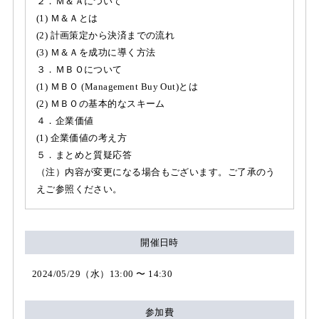
２．Ｍ＆Ａについて
(1) Ｍ＆Ａとは
(2) 計画策定から決済までの流れ
(3) Ｍ＆Ａを成功に導く方法
３．ＭＢＯについて
(1) ＭＢＯ (Management Buy Out)とは
(2) ＭＢＯの基本的なスキーム
４．企業価値
(1) 企業価値の考え方
５．まとめと質疑応答
（注）内容が変更になる場合もございます。ご了承のう
えご参照ください。
開催日時
2024/05/29（水）13:00 〜 14:30
参加費