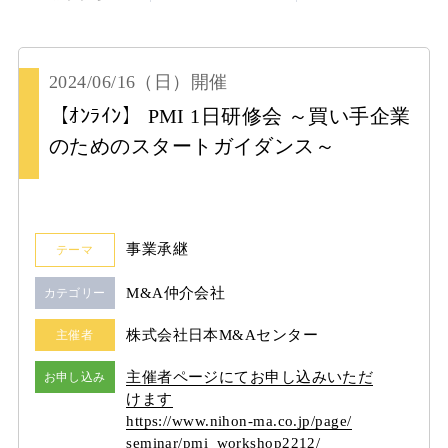
2024/06/16
（日）
開催
【ｵﾝﾗｲﾝ】 PMI 1日研修会 ～買い手企業
のためのスタートガイダンス～
事業承継
テーマ
M&A仲介会社
カテゴリー
株式会社日本M&Aセンター
主催者
主催者ページにてお申し込みいただ
お申し込み
けます
https:/
/
www.nihon-ma.co.jp/
page/
seminar/
pmi_workshop2212/