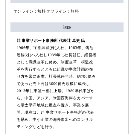
オンライン：無料 オフライン：無料
講師
辻 事業サポート事務所 代表辻 卓史 氏
1966年、宇部興産(株)入社。1983年、鴻池
運輸(株)へ入社し1989年に社長就任。経営者
として意識改革に努め、制度改革・構造改
革を実行するとともに組織や事業計画の在
り方を常に追求。社長就任当時、約700億円
であった売上高は3000億円規模に成長し、
2013年に東証一部に上場。1980年代半ばか
ら、中国、アジア、米国西海岸をカバーす
る環太平洋地域に重点を置き、事業を展
開。現在は、辻 事業サポート事務所の代表
を勤め、中小企業の海外進出へのコンサル
ティングなどを行う。