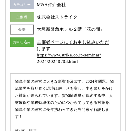
M&A仲介会社
カテゴリー
株式会社ストライク
主催者
大坂新阪急ホテル２階「花の間」
会場
主催者ページにてお申し込みいただ
お申し込み
けます
https:/
/
www.strike.co.jp/
seminar/
2024/
20240703.html
物流企業の経営に大きな影響を及ぼす、2024年問題。物
流業界を取り巻く環境は厳しさを増し、生き残りをかけ
た対応が迫られています。貨物輸送量が低迷する中、人
材確保や業務効率化のために今からでもできる対策を、
物流企業の経営に長年携わってきた専門家が解説しま
す！