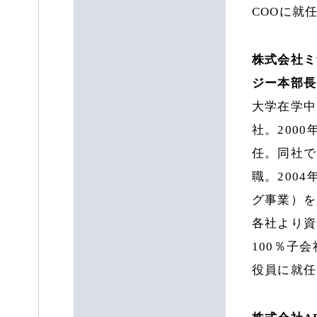
COOに就
株式会社ミ
ジー本部長 
大学在学中
社。200
任。同社で
職。200
グ事業）を
各社より資金
100％子
役員に就任