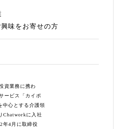
業
ご興味をお寄せの方
・投資業務に携わ
援サービス「カイポ
を中心とする介護領
hatworkに入社
22年4月に取締役