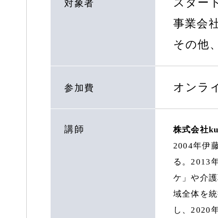
スター
対象者
事業会
その他
オンラ
参加費
講師
株式会社ku
2004年
る。201
ケ」や介護
域全体を統括
し、202