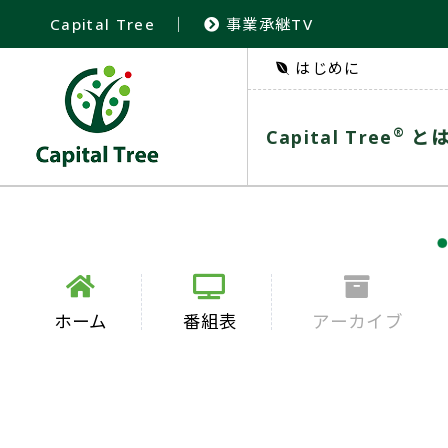
Capital Tree
｜
事業承継TV
はじめに
®
Capital Tree
と
ホーム
番組表
アーカイブ