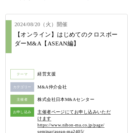
2024/08/20
（火）
開催
【オンライン】はじめてのクロスボー
ダーM&A【ASEAN編】
経営支援
テーマ
M&A仲介会社
カテゴリー
株式会社日本M&Aセンター
主催者
主催者ページにてお申し込みいただ
お申し込み
けます
https:/
/
www.nihon-ma.co.jp/
page/
seminar/
asean-ma2405/