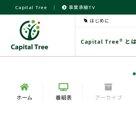
Capital Tree
｜
事業承継TV
はじめに
®
Capital Tree
と
ホーム
番組表
アーカイブ