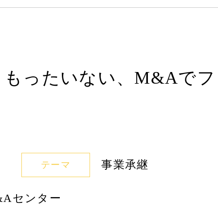
いともったいない、M&Aで
事業承継
テーマ
&Aセンター