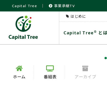
Capital Tree
｜
事業承継TV
はじめに
®
Capital Tree
と
ホーム
番組表
アーカイブ