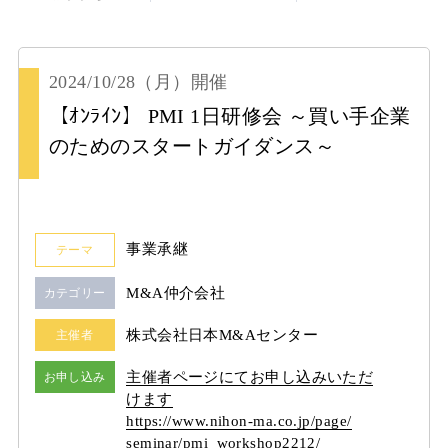
2024/10/28
（月）
開催
【ｵﾝﾗｲﾝ】 PMI 1日研修会 ～買い手企業
のためのスタートガイダンス～
事業承継
テーマ
M&A仲介会社
カテゴリー
株式会社日本M&Aセンター
主催者
主催者ページにてお申し込みいただ
お申し込み
けます
https:/
/
www.nihon-ma.co.jp/
page/
seminar/
pmi_workshop2212/