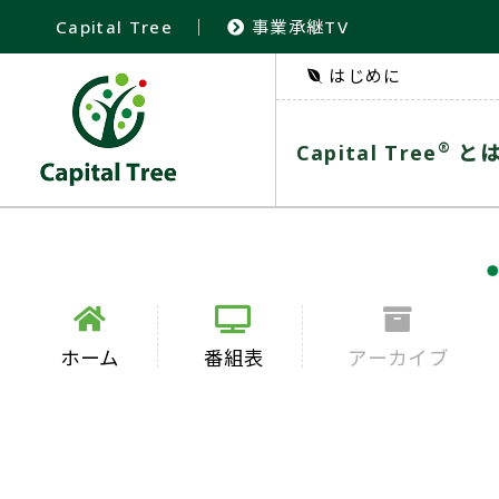
Capital Tree
｜
事業承継TV
はじめに
®
Capital Tree
と
ホーム
番組表
アーカイブ