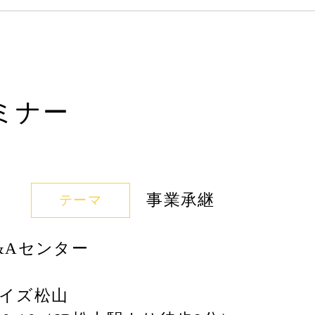
ミナー
事業承継
テーマ
&Aセンター
イズ松山