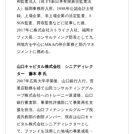
和監査法人（現 EY新日本有限責任監査法
人）福岡事務所入所。1998年公認会計士登
録。上場企業、非上場企業の法定監査、J-
SOX監査、買収監査などに従事した後、
2017年に株式会社ストライク入社。福岡オ
フィス長、コンサルティング部長として九
州地方を中心にM&Aの仲介業務と部のマネ
ジメントに務める。
山口キャピタル株式会社 シニアディレク
ター 藤本 孝 氏
2007年広島大学卒業後、山口銀行入行。営
業店勤務を経て山田コンサルティンググル
ープ株式会社へのトレーニー派遣後、山口
銀行審査部、事業性評価部にて事業再生支
援を担当。山口フィナンシャルグループ投
資共創部の創部メンバー。現在は山口キャ
ピタル株式会社シニアディレクターとし
て、ファンドを活用した地域の事業成長・