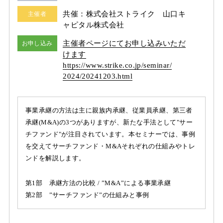
共催：株式会社ストライク 山口キ
主催者
ャピタル株式会社
主催者ページにてお申し込みいただ
お申し込み
けます
https:/
/
www.strike.co.jp/
seminar/
2024/
20241203.html
事業承継の方法は主に親族内承継、従業員承継、第三者
承継(M&A)の3つがありますが、新たな手法として"サー
チファンド"が注目されています。本セミナーでは、事例
を交えてサーチファンド・M&Aそれぞれの仕組みやトレ
ンドを解説します。
第1部 承継方法の比較 / ”M&A”による事業承継
第2部 ”サーチファンド”の仕組みと事例