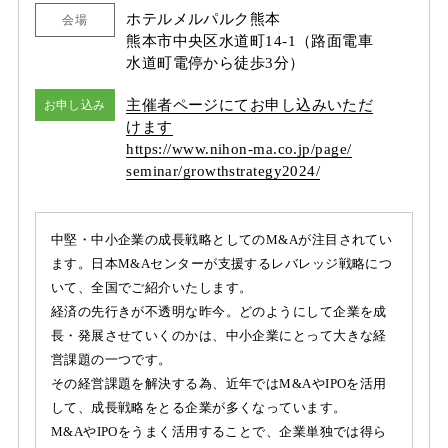
ホテルメルパルク熊本
会場
熊本市中央区水道町14-1（路面電車
水道町電停から徒歩3分）
主催者ページにてお申し込みいただ
お申し込み
けます
https:/
/
www.nihon-ma.co.jp/
page/
seminar/
growthstrategy2024/
中堅・中小企業の成長戦略としてのM&Aが注目されてい
ます。日本M&Aセンターが支援するレバレッジ戦略につ
いて、全国でご紹介いたします。
経済の先行きが不透明な昨今。どのようにして企業を成
長・発展させていくのかは、中小企業にとって大きな経
営課題の一つです。
その経営課題を解決する為、近年ではM&AやIPOを活用
して、成長戦略をとる企業が多くなっています。
M&AやIPOをうまく活用することで、企業単独では得ら