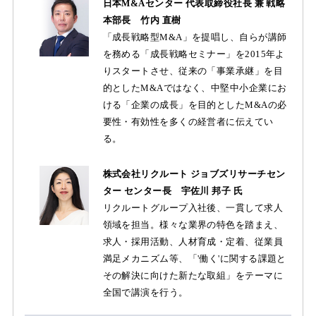
日本M&Aセンター 代表取締役社長 兼 戦略
本部長 竹内 直樹
「成長戦略型M&A」を提唱し、自らが講師
を務める「成長戦略セミナー」を2015年よ
りスタートさせ、従来の「事業承継」を目
的としたM&Aではなく、中堅中小企業にお
ける「企業の成長」を目的としたM&Aの必
要性・有効性を多くの経営者に伝えてい
る。
株式会社リクルート ジョブズリサーチセン
ター センター長 宇佐川 邦子 氏
リクルートグループ入社後、一貫して求人
領域を担当。様々な業界の特色を踏まえ、
求人・採用活動、人材育成・定着、従業員
満足メカニズム等、「'働く'に関する課題と
その解決に向けた新たな取組」をテーマに
全国で講演を行う。