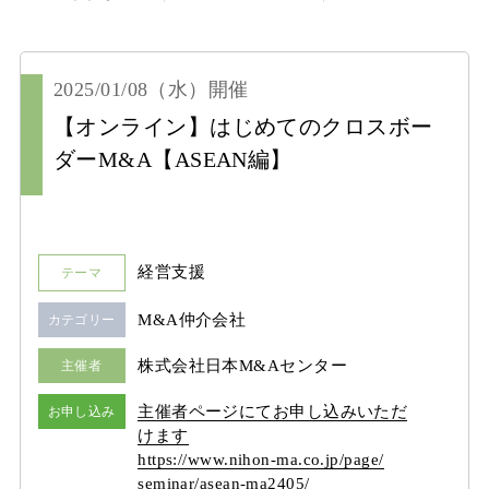
2025/01/08
（水）
開催
【オンライン】はじめてのクロスボー
ダーM&A【ASEAN編】
経営支援
テーマ
M&A仲介会社
カテゴリー
株式会社日本M&Aセンター
主催者
主催者ページにてお申し込みいただ
お申し込み
けます
https:/
/
www.nihon-ma.co.jp/
page/
seminar/
asean-ma2405/