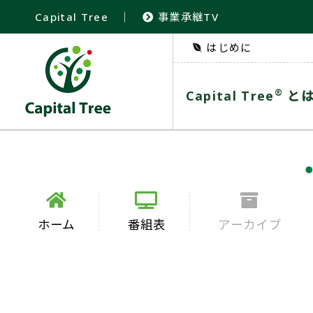
Capital Tree
｜
事業承継TV
はじめに
®
Capital Tree
と
ホーム
番組表
アーカイブ