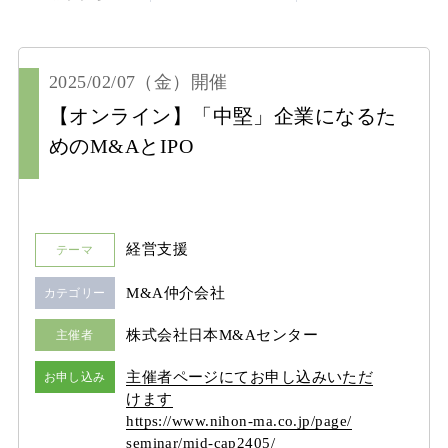
2025/02/07
（金）
開催
【オンライン】「中堅」企業になるた
めのM&AとIPO
経営支援
テーマ
M&A仲介会社
カテゴリー
株式会社日本M&Aセンター
主催者
主催者ページにてお申し込みいただ
お申し込み
けます
https:/
/
www.nihon-ma.co.jp/
page/
seminar/
mid-cap2405/