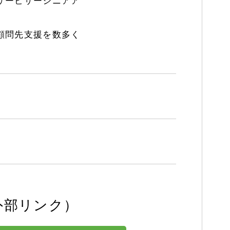
サービサーシニアア
。
顧問先支援を数多く
外部リンク）