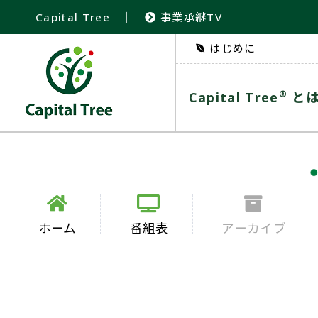
Capital Tree
｜
事業承継TV
はじめに
®
Capital Tree
と
ホーム
番組表
アーカイブ