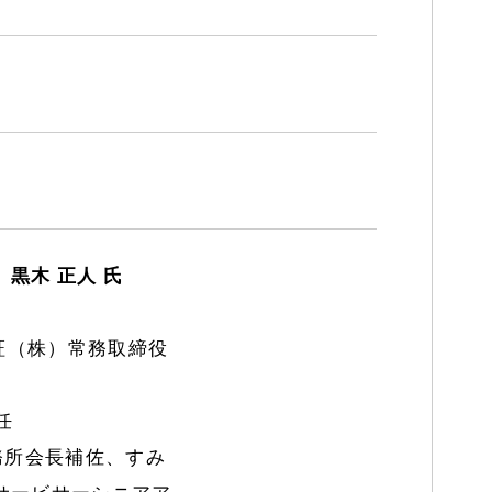
黒木 正人 氏
証（株）常務取締役
任
事務所会長補佐、すみ