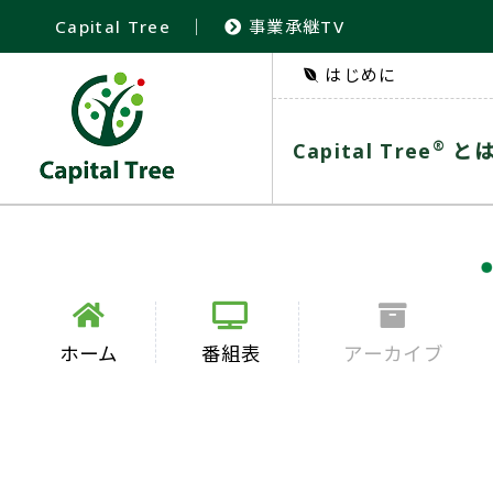
Capital Tree
｜
事業承継TV
はじめに
®
Capital Tree
と
ホーム
番組表
アーカイブ