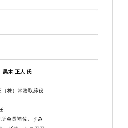
黒木 正人 氏
証（株）常務取締役
任
事務所会長補佐、すみ