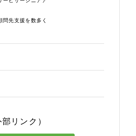
サービサーシニアア
。
顧問先支援を数多く
外部リンク）