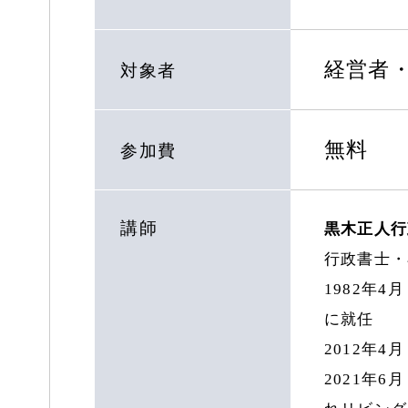
経営者
対象者
無料
参加費
講師
黒木正人行
行政書士・
1982年
に就任
2012年
2021年