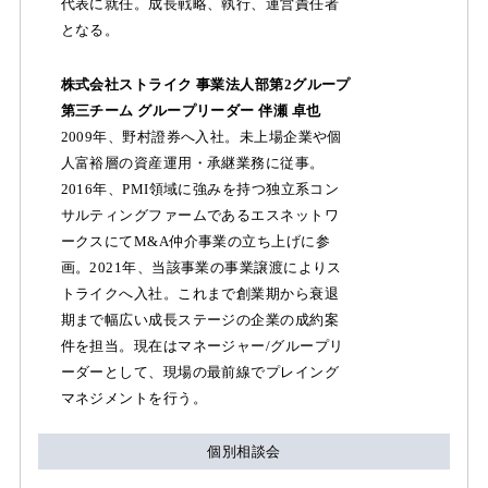
代表に就任。成長戦略、執行、運営責任者
となる。
株式会社ストライク 事業法人部第2グループ
第三チーム グループリーダー 伴瀬 卓也
2009年、野村證券へ入社。未上場企業や個
人富裕層の資産運用・承継業務に従事。
2016年、PMI領域に強みを持つ独立系コン
サルティングファームであるエスネットワ
ークスにてM&A仲介事業の立ち上げに参
画。2021年、当該事業の事業譲渡によりス
トライクへ入社。これまで創業期から衰退
期まで幅広い成長ステージの企業の成約案
件を担当。現在はマネージャー/グループリ
ーダーとして、現場の最前線でプレイング
マネジメントを行う。
個別相談会