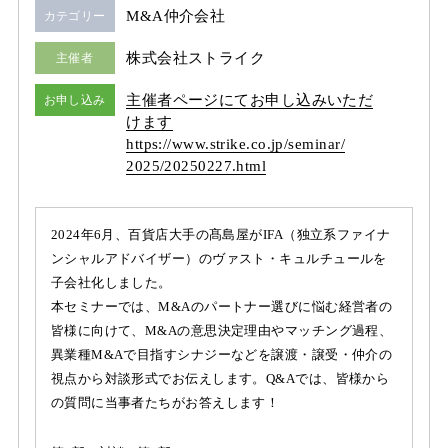
M&A仲介会社
カテゴリー
株式会社ストライク
主催者
主催者ページにてお申し込みいただ
お申し込み
けます
https:/
/
www.strike.co.jp/
seminar/
2025/
20250227.html
2024年6月、百貨店大手の髙島屋がIFA（独立系ファイナ
ンシャルアドバイザー）のヴァスト・キュルチュールを
子会社化しました。
本セミナーでは、M&Aのパートナー選びに悩む経営者の
皆様に向けて、M&Aの意思決定理由やマッチング過程、
異業種M&Aで目指すシナジーなどを譲渡・譲受・仲介の
視点から対談形式でお伝えします。Q&Aでは、皆様から
の質問に当事者たちがお答えします！