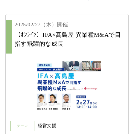
2025/02/27
（木）
開催
【ｵﾝﾗｲﾝ】IFA×髙島屋 異業種M&Aで目
指す飛躍的な成長
経営支援
テーマ