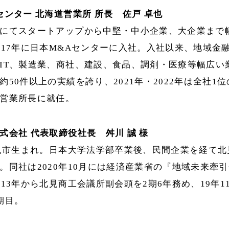
センター 北海道営業所 所長 佐戸 卓也
にてスタートアップから中堅・中小企業、大企業まで
017年に日本M&Aセンターに入社。入社以来、地域金
IT、製造業、商社、建設、食品、調剤・医療等幅広い
約50件以上の実績を誇り、2021年・2022年は全社1位
営業所長に就任。
式会社 代表取締役社長 舛川 誠 様
北見市生まれ。日本大学法学部卒業後、民間企業を経て北見
。同社は2020年10月には経済産業省の『地域未来牽
013年から北見商工会議所副会頭を2期6年務め、19年
期目。