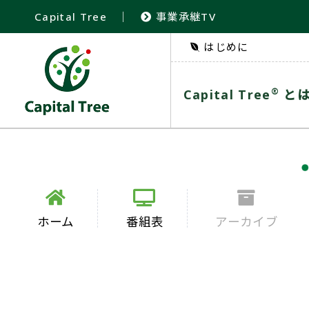
Capital Tree
｜
事業承継TV
はじめに
®
Capital Tree
と
ホーム
番組表
アーカイブ