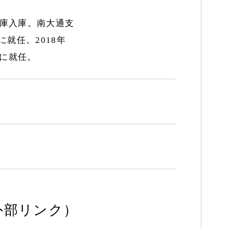
金庫入庫。南大通支
に就任。2018年
長に就任。
外部リンク）